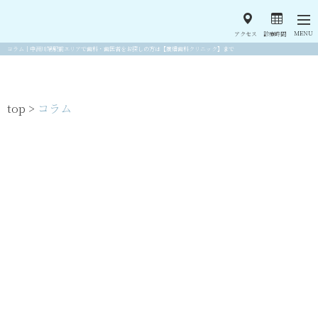
MENU
アクセス
診療時間
コラム｜中洲川端駅前エリアで歯科・歯医者をお探しの方は【廣畑歯科クリニック】まで
top >
コラム