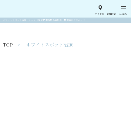
MENU
アクセス
診療時間
ホワイトスポット治療（Icon）｜福岡市博多区の歯医者｜廣畑歯科クリニック
TOP
> ホワイトスポット治療