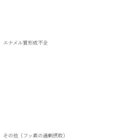
エナメル質形成不全
その他（フッ素の過剰摂取）