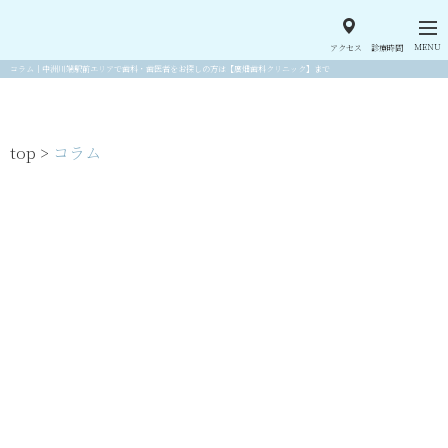
MENU
アクセス
診療時間
コラム｜中洲川端駅前エリアで歯科・歯医者をお探しの方は【廣畑歯科クリニック】まで
top >
コラム